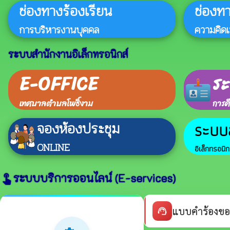
ช่องทางร้องเรียน
ช่องท
การบริหารงานบุคคล
ความคิด
ระบบสำนักงานอิเล็กทรอนิกส์
E-OFFICE
ร
เทศบาลตำบลโพธิ์งาม
การศ
จองห้องประชุม
ระบบ
ONLINE
อิเล็กทรอนิก
ระบบบริการออนไลน์ (E-services)
touch_app
แบบคำร้องขอ
support_agent