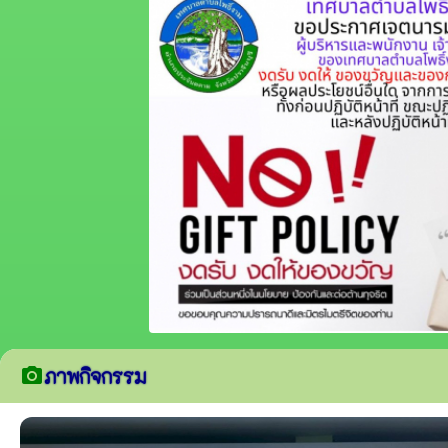
ภาพกิจกรรม
camera_alt