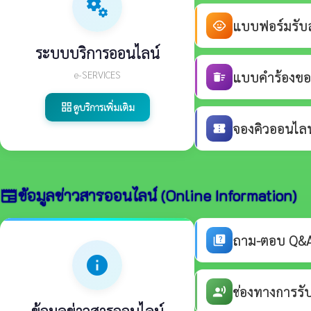
miscellaneous_services
แบบฟอร์มรับสม
child_care
ระบบบริการออนไลน์
e-SERVICES
แบบคำร้องขอร
delete_sweep
ดูบริการเพิ่มเติม
grid_view
จองคิวออนไลน์
confirmation_number
ข้อมูลข่าวสารออนไลน์ (Online Information)
newspaper
ถาม-ตอบ Q&A 
quiz
info
ช่องทางการรั
record_voice_over