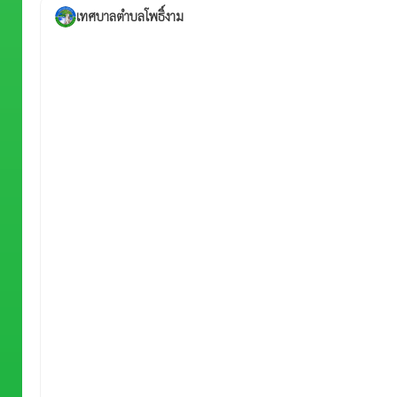
เทศบาลตำบลโพธิ์งาม