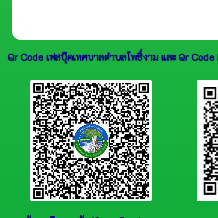
Qr Code เฟสบุ๊คเทศบาลตำบลโพธิ์งาม และ Qr Code 