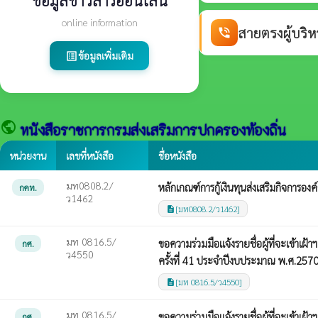
ข้อมูลข่าวสารออนไลน์
online information
สายตรงผู้บริห
phone_in_talk
ข้อมูลเพิ่มเติม
list_alt
public
หนังสือราชการกรมส่งเสริมการปกครองท้องถิ่น
หน่วยงาน
เลขที่หนังสือ
ชื่อหนังสือ
มท0808.2/
หลักเกณฑ์การกู้เงินทุนส่งเสริมกิจการอง
กคท.
ว1462
[มท0808.2/ว1462]
description
มท 0816.5/
ขอความร่วมมือแจ้งรายชื่อผู้ที่จะเข้า
กศ.
ว4550
ครั้งที่ 41 ประจำปีงบประมาณ พ.ศ.257
[มท 0816.5/ว4550]
description
มท 0816.5/
ขอความร่วมมือแจ้งรายชื่อผู้ที่จะเข้า
กศ.