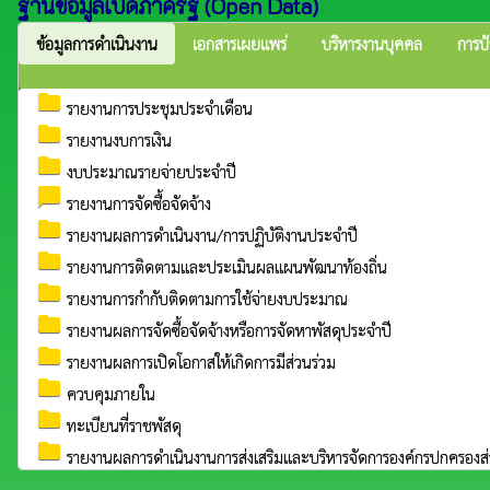
ฐานข้อมูลเปิดภาครัฐ (Open Data)
ข้อมูลการดำเนินงาน
เอกสารเผยแพร่
บริหารงานบุคคล
การป้
folder
รายงานการประชุมประจำเดือน
folder
รายงานงบการเงิน
folder
งบประมาณรายจ่ายประจำปี
chat_bubble
รายงานการจัดซื้อจัดจ้าง
folder
รายงานผลการดำเนินงาน/การปฏิบัติงานประจำปี
folder
รายงานการติดตามและประเมินผลแผนพัฒนาท้องถิ่น
folder
รายงานการกํากับติดตามการใช้จ่ายงบประมาณ
folder
รายงานผลการจัดซื้อจัดจ้างหรือการจัดหาพัสดุประจําปี
folder
รายงานผลการเปิดโอกาสให้เกิดการมีส่วนร่วม
folder
ควบคุมภายใน
folder
ทะเบียนที่ราชพัสดุ
folder
รายงานผลการดำเนินงานการส่งเสริมและบริหารจัดการองค์กรปกครองส่