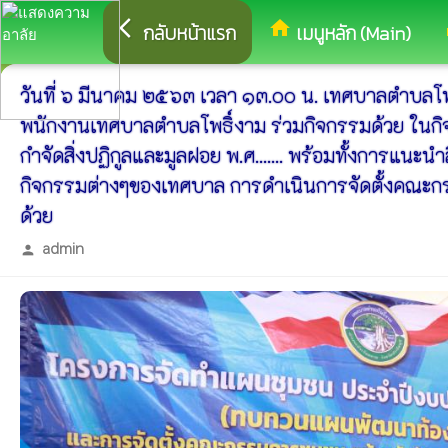
arrow_back_ios
home
eq
กลับหน้าแรก
เมนูหลัก (Main)
วันที่ ๖ มีนาคม ๒๕๖๓ เวลา ๑๓.๐๐ น. เทศบาลตำบลโพ
พนักงานเทศบาลตำบลโพธิ์งาม ร่วมกิจกรรมด้วย ในกิจกรรม
กำจัดสิ่งปฏิกูลและมูลฝอย พ.ศ....... พร้อมทั้งการแ
กิจกรรมต่างๆของเทศบาล การดำเนินการจัดตั้งคณะกรรม
ด้วย
admin
person