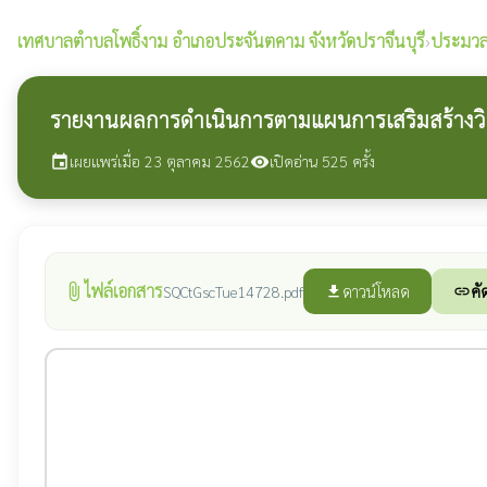
เทศบาลตำบลโพธิ์งาม
อำเภอประจันตคาม จังหวัดปราจีนบุรี
›
ประมวล
รายงานผลการดำเนินการตามแผนการเสริมสร้างวิน
เผยแพร่เมื่อ 23 ตุลาคม 2562
เปิดอ่าน 525 ครั้ง
event
visibility
ไฟล์เอกสาร
attach_file
ดาวน์โหลด
คั
SQCtGscTue14728.pdf
file_download
link