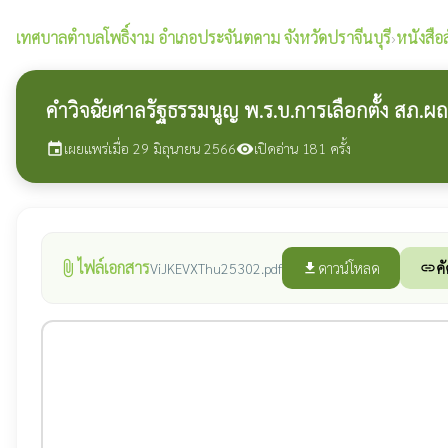
เทศบาลตำบลโพธิ์งาม
อำเภอประจันตคาม จังหวัดปราจีนบุรี
›
หนังสือส
คำวิจฉัยศาลรัฐธรรมนูญ พ.ร.บ.การเลือกตั้ง สภ.ผถ
เผยแพร่เมื่อ 29 มิถุนายน 2566
เปิดอ่าน 181 ครั้ง
event
visibility
ไฟล์เอกสาร
attach_file
ดาวน์โหลด
คั
ViJKEVXThu25302.pdf
file_download
link