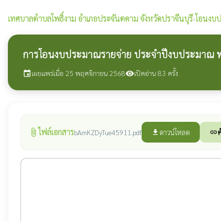
เทศบาลตำบลโพธิ์งาม
อำเภอประจันตคาม จังหวัดปราจีนบุรี
›
โอนงบป
การโอนงบประมาณรายจ่าย ประจำปีงบประมาณ พ.ศ.
เผยแพร่เมื่อ 25 พฤศจิกายน 2568
เปิดอ่าน 83 ครั้ง
event
visibility
ไฟล์เอกสาร
attach_file
ดาวน์โหลด
ค
bAmKZDyTue45911.pdf
file_download
link