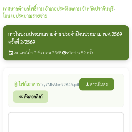
เทศบาลตำบลโพธิ์งาม
อำเภอประจันตคาม จังหวัดปราจีนบุรี
›
โอนงบประมาณรายจ่าย
การโอนงบประมาณรายจ่าย ประจำปีงบประมาณ พ.ศ.2569
ครั้งที่ 2/2569
เผยแพร่เมื่อ 7 ธันวาคม 2568
เปิดอ่าน 89 ครั้ง
event
visibility
ไฟล์เอกสาร
attach_file
ดาวน์โหลด
Txy7MIsMon92845.pdf
file_download
คัดลอกลิงก์
link