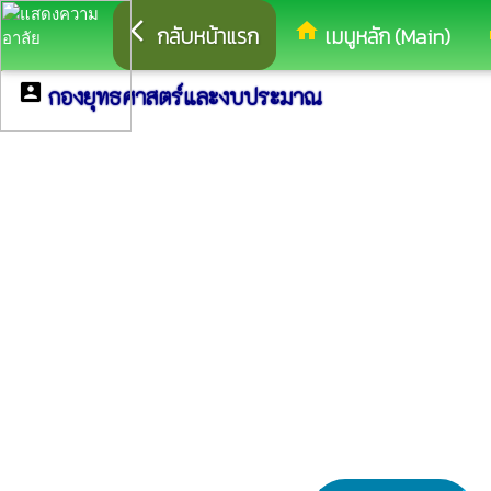
arrow_back_ios
home
eq
กลับหน้าแรก
เมนูหลัก (Main)
account_box
กองยุทธศาสตร์และงบประมาณ