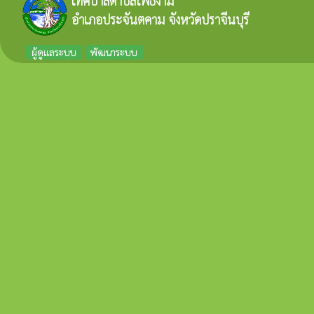
เทศบาลตำบลโพธิ์งาม
อำเภอประจันตคาม จังหวัดปราจีนบุรี
ผู้ดูแลระบบ
พัฒนาระบบ