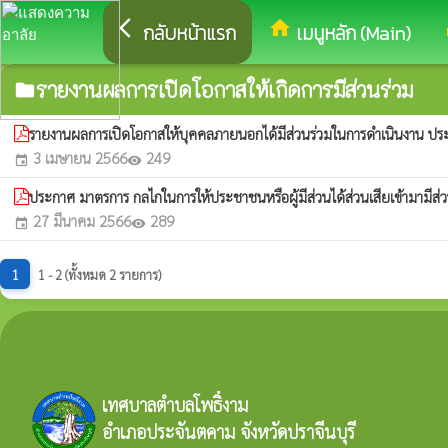
arrow_back_ios
home
eq
กลับหน้าแรก
เมนูหลัก (Main)
รายงานผลการเปิดโอกาสให้เกิดการมีส่วนร่วม
folder
รายงานผลการเปิดโอกาสให้บุคคลภายนอกได้มีส่วนร่วมในการดำเนินงาน 
3 เมษายน 2566
249
event
visibility
ประกาศ มาตรการ กลไกในการให้ประชาชนหรือผู้มีส่วนได้ส่วนเสียเข้ามามี
27 มีนาคม 2566
289
event
visibility
1
1 - 2 (ทั้งหมด 2 รายการ)
เทศบาลตำบลโพธิ์งาม
อำเภอประจันตคาม จังหวัดปราจีนบุรี