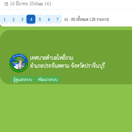
14 มีนาคม 2566
161
event
visibility
1
2
3
4
5
6
7
61 - 80 (ทั้งหมด 128 รายการ)
เทศบาลตำบลโพธิ์งาม
อำเภอประจันตคาม จังหวัดปราจีนบุรี
ผู้ดูแลระบบ
พัฒนาระบบ